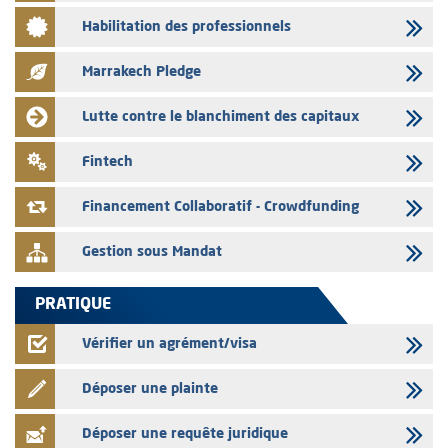
03/08/2026
Habilitation des professionnels
Liste des agréments et visas d'OPCVM accordés par l'AMMC pour le
mois de juillet 2026
Marrakech Pledge
03/08/2026
L' AMMC publie les indicateurs mensuels du marché des capitaux pour
Lutte contre le blanchiment des capitaux
le mois de Juin 2026
31/07/2026
Fintech
L’AMMC met sur son site internet les publications réalisées par les
émetteurs du 30 au 31 juillet 2026
Financement Collaboratif - Crowdfunding
Gestion sous Mandat
PRATIQUE
Vérifier un agrément/visa
Déposer une plainte
Déposer une requête juridique