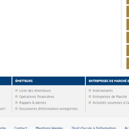
ÉMETTEURS
ENTREPRISES DE MARCHÉ 
Liste des émetteurs
Intervenants
Opérations financières
Entreprises de Marché
Rappels & alertes
Activités soumises à l
ion?
Documents d’information enregistrés
site
Contact
Mentions légales
Droit d’accès à l’information
Ac