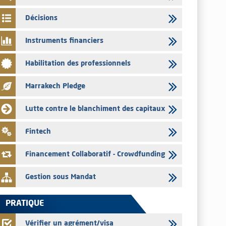
par les émetteurs en date du 4 août 2026
Décisions
03/08/2026
Saham Bank – Mise à jour annuelle du dossier d’information
Instruments financiers
relatif au programme d'émission de certificats de dépôt
03/08/2026
Habilitation des professionnels
L’AMMC met sur son site internet les publications réalisées
par les émetteurs en date du 3 août 2026
Marrakech Pledge
03/08/2026
Lutte contre le blanchiment des capitaux
Liste des agréments et visas d'OPCVM accordés par l'AMMC
pour le mois de juillet 2026
Fintech
03/08/2026
L' AMMC publie les indicateurs mensuels du marché des
Financement Collaboratif - Crowdfunding
capitaux pour le mois de Juin 2026
Gestion sous Mandat
PRATIQUE
Vérifier un agrément/visa