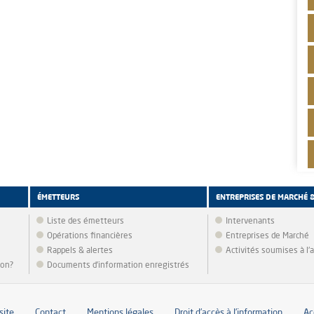
ÉMETTEURS
ENTREPRISES DE MARCHÉ 
Liste des émetteurs
Intervenants
Opérations financières
Entreprises de Marché
Rappels & alertes
Activités soumises à l
ion?
Documents d’information enregistrés
site
Contact
Mentions légales
Droit d’accès à l’information
Ac