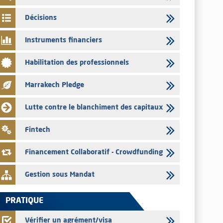
par les émetteurs en date du 4 août 2026
Décisions
03/08/2026
Saham Bank – Mise à jour annuelle du dossier d’information
Instruments financiers
relatif au programme d'émission de certificats de dépôt
03/08/2026
Habilitation des professionnels
L’AMMC met sur son site internet les publications réalisées
par les émetteurs en date du 3 août 2026
Marrakech Pledge
03/08/2026
Lutte contre le blanchiment des capitaux
Liste des agréments et visas d'OPCVM accordés par l'AMMC
pour le mois de juillet 2026
Fintech
03/08/2026
L' AMMC publie les indicateurs mensuels du marché des
Financement Collaboratif - Crowdfunding
capitaux pour le mois de Juin 2026
Gestion sous Mandat
PRATIQUE
Vérifier un agrément/visa