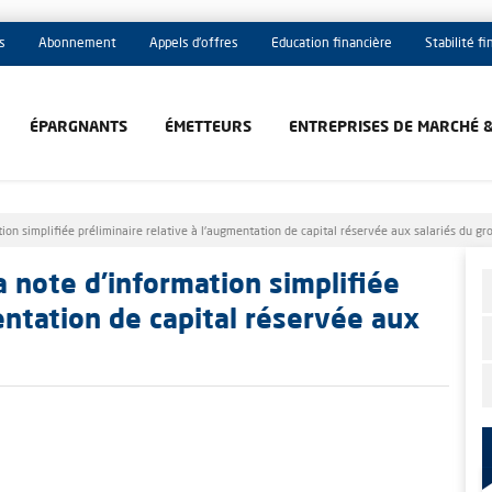
s
Abonnement
Appels d'offres
Education financière
Stabilité f
ÉPARGNANTS
ÉMETTEURS
ENTREPRISES DE MARCHÉ 
ion simplifiée préliminaire relative à l'augmentation de capital réservée aux salariés du gr
a note d'information simplifiée
entation de capital réservée aux