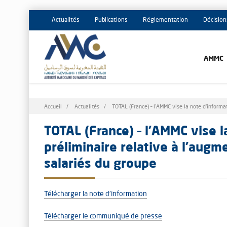
Actualités
Publications
Réglementation
Décision
AMMC
Fil
Accueil
Actualités
TOTAL (France) – l’AMMC vise la note d'informat
d'Ariane
TOTAL (France) – l’AMMC vise l
préliminaire relative à l'augm
salariés du groupe
Télécharger la note d’information
Télécharger le communiqué de presse