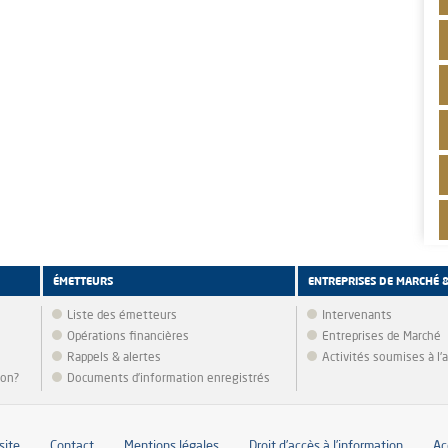
ÉMETTEURS
ENTREPRISES DE MARCHÉ 
Liste des émetteurs
Intervenants
Opérations financières
Entreprises de Marché
Rappels & alertes
Activités soumises à l
ion?
Documents d’information enregistrés
site
Contact
Mentions légales
Droit d’accès à l’information
Ac