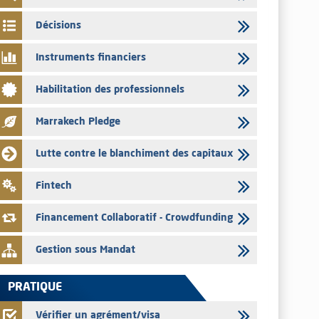
03/08/2026
Décisions
L’AMMC met sur son site internet les publications réalisées
par les émetteurs en date du 3 août 2026
Instruments financiers
03/08/2026
Habilitation des professionnels
Liste des agréments et visas d'OPCVM accordés par l'AMMC
pour le mois de juillet 2026
Marrakech Pledge
03/08/2026
L' AMMC publie les indicateurs mensuels du marché des
Lutte contre le blanchiment des capitaux
capitaux pour le mois de Juin 2026
31/07/2026
Fintech
L’AMMC met sur son site internet les publications réalisées
par les émetteurs du 30 au 31 juillet 2026
Financement Collaboratif - Crowdfunding
Gestion sous Mandat
PRATIQUE
Vérifier un agrément/visa