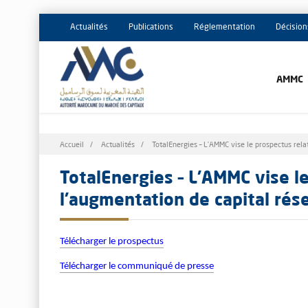
Actualités
Publications
Réglementation
Décision
AMMC
Fil
Accueil
Actualités
TotalEnergies – L’AMMC vise le prospectus rela
d'Ariane
TotalEnergies – L’AMMC vise le
l'augmentation de capital rés
Télécharger le prospectus
Télécharger le communiqué de presse