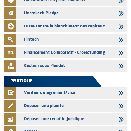
Habilitation des professionnels
L’AMMC met sur son site internet les publications réalisées par les
émetteurs en date du 3 août 2026
Marrakech Pledge
03/08/2026
Liste des agréments et visas d'OPCVM accordés par l'AMMC pour le
Lutte contre le blanchiment des capitaux
mois de juillet 2026
03/08/2026
Fintech
L' AMMC publie les indicateurs mensuels du marché des capitaux pour
le mois de Juin 2026
Financement Collaboratif - Crowdfunding
Gestion sous Mandat
PRATIQUE
Vérifier un agrément/visa
Déposer une plainte
Déposer une requête juridique