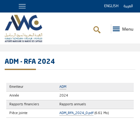
ENGLISH
العربية
Menu
Fil
d'Ariane
ADM - RFA 2024
Emetteur
ADM
Année
2024
Rapports financiers
Rapports annuels
Pièce jointe
ADM_RFA_2024_0.pdf
(6.61 Mo)