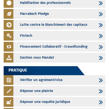
Habilitation des professionnels
Liste des agréments et visas d'OPCVM accordés par l'AMMC pour le
mois de juillet 2026
Marrakech Pledge
03/08/2026
L' AMMC publie les indicateurs mensuels du marché des capitaux pour
Lutte contre le blanchiment des capitaux
le mois de Juin 2026
31/07/2026
Fintech
L’AMMC met sur son site internet les publications réalisées par les
émetteurs du 30 au 31 juillet 2026
Financement Collaboratif - Crowdfunding
Gestion sous Mandat
PRATIQUE
Vérifier un agrément/visa
Déposer une plainte
Déposer une requête juridique