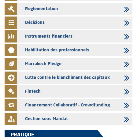
Saham Bank – Mise à jour annuelle du dossier d’information relatif au
Réglementation
programme d'émission de certificats de dépôt
03/08/2026
Décisions
L’AMMC met sur son site internet les publications réalisées par les
émetteurs en date du 3 août 2026
Instruments financiers
03/08/2026
Habilitation des professionnels
Liste des agréments et visas d'OPCVM accordés par l'AMMC pour le
mois de juillet 2026
Marrakech Pledge
03/08/2026
L' AMMC publie les indicateurs mensuels du marché des capitaux pour
Lutte contre le blanchiment des capitaux
le mois de Juin 2026
31/07/2026
Fintech
L’AMMC met sur son site internet les publications réalisées par les
émetteurs du 30 au 31 juillet 2026
Financement Collaboratif - Crowdfunding
Gestion sous Mandat
PRATIQUE