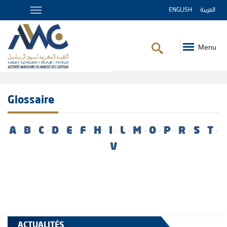
ENGLISH
العربية
Menu
Fil
d'Ariane
Glossaire
A
-
B
-
C
-
D
-
E
-
F
-
H
-
I
-
L
-
M
-
O
-
P
-
R
-
S
-
T
-
V
ACTUALITÉS