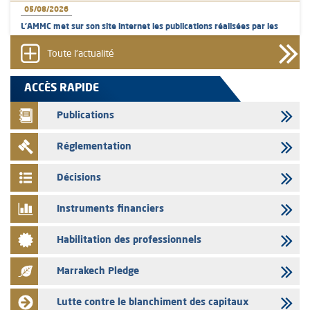
05/08/2026
L’AMMC met sur son site internet les publications réalisées par les
émetteurs en date du 5 août 2026
Toute l'actualité
04/08/2026
L’AMMC met sur son site internet les publications réalisées par les
ACCÈS RAPIDE
émetteurs en date du 4 août 2026
Publications
03/08/2026
Saham Bank – Mise à jour annuelle du dossier d’information relatif au
Réglementation
programme d'émission de certificats de dépôt
03/08/2026
Décisions
L’AMMC met sur son site internet les publications réalisées par les
émetteurs en date du 3 août 2026
Instruments financiers
03/08/2026
Habilitation des professionnels
Liste des agréments et visas d'OPCVM accordés par l'AMMC pour le
mois de juillet 2026
Marrakech Pledge
03/08/2026
L' AMMC publie les indicateurs mensuels du marché des capitaux pour
Lutte contre le blanchiment des capitaux
le mois de Juin 2026