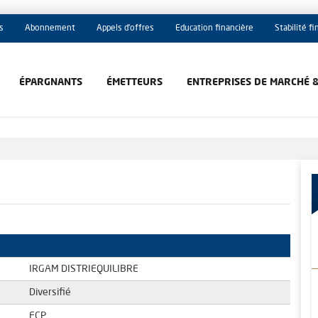
s
Abonnement
Appels d'offres
Education financière
Stabilité f
ÉPARGNANTS
ÉMETTEURS
ENTREPRISES DE MARCHÉ 
IRGAM DISTRIEQUILIBRE
Diversifié
FCP