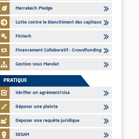
pour le mois de juillet 2026
Marrakech Pledge
03/08/2026
L' AMMC publie les indicateurs mensuels du marché des
Lutte contre le blanchiment des capitaux
capitaux pour le mois de Juin 2026
31/07/2026
Fintech
L’AMMC met sur son site internet les publications réalisées
par les émetteurs du 30 au 31 juillet 2026
Financement Collaboratif - Crowdfunding
Gestion sous Mandat
PRATIQUE
Vérifier un agrément/visa
Déposer une plainte
Déposer une requête juridique
SESAM