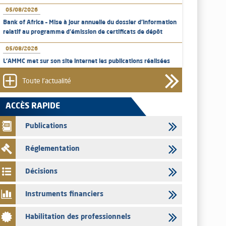
05/08/2026
Bank of Africa – Mise à jour annuelle du dossier d’information
relatif au programme d'émission de certificats de dépôt
05/08/2026
L’AMMC met sur son site internet les publications réalisées
par les émetteurs en date du 5 août 2026
Toute l'actualité
04/08/2026
L’AMMC met sur son site internet les publications réalisées
ACCÈS RAPIDE
par les émetteurs en date du 4 août 2026
Publications
03/08/2026
Saham Bank – Mise à jour annuelle du dossier d’information
Réglementation
relatif au programme d'émission de certificats de dépôt
03/08/2026
Décisions
L’AMMC met sur son site internet les publications réalisées
par les émetteurs en date du 3 août 2026
Instruments financiers
03/08/2026
Habilitation des professionnels
Liste des agréments et visas d'OPCVM accordés par l'AMMC