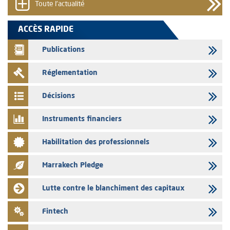
Toute l'actualité
05/08/2026
L’AMMC met sur son site internet les publications réalisées par les
ACCÈS RAPIDE
émetteurs en date du 5 août 2026
Publications
04/08/2026
L’AMMC met sur son site internet les publications réalisées par les
Réglementation
émetteurs en date du 4 août 2026
03/08/2026
Décisions
Saham Bank – Mise à jour annuelle du dossier d’information relatif au
programme d'émission de certificats de dépôt
Instruments financiers
03/08/2026
Habilitation des professionnels
L’AMMC met sur son site internet les publications réalisées par les
émetteurs en date du 3 août 2026
Marrakech Pledge
03/08/2026
Liste des agréments et visas d'OPCVM accordés par l'AMMC pour le
Lutte contre le blanchiment des capitaux
mois de juillet 2026
03/08/2026
Fintech
L' AMMC publie les indicateurs mensuels du marché des capitaux pour