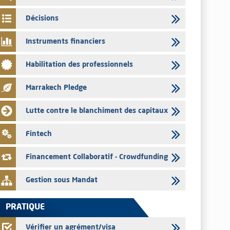
par les émetteurs en date du 4 août 2026
Décisions
03/08/2026
Saham Bank – Mise à jour annuelle du dossier d’information
Instruments financiers
relatif au programme d'émission de certificats de dépôt
03/08/2026
Habilitation des professionnels
L’AMMC met sur son site internet les publications réalisées
par les émetteurs en date du 3 août 2026
Marrakech Pledge
03/08/2026
Lutte contre le blanchiment des capitaux
Liste des agréments et visas d'OPCVM accordés par l'AMMC
pour le mois de juillet 2026
Fintech
03/08/2026
L' AMMC publie les indicateurs mensuels du marché des
Financement Collaboratif - Crowdfunding
capitaux pour le mois de Juin 2026
Gestion sous Mandat
PRATIQUE
Vérifier un agrément/visa