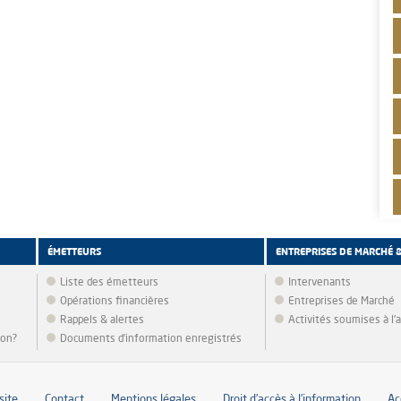
ÉMETTEURS
ENTREPRISES DE MARCHÉ 
Liste des émetteurs
Intervenants
Opérations financières
Entreprises de Marché
Rappels & alertes
Activités soumises à l
ion?
Documents d’information enregistrés
site
Contact
Mentions légales
Droit d’accès à l’information
Ac