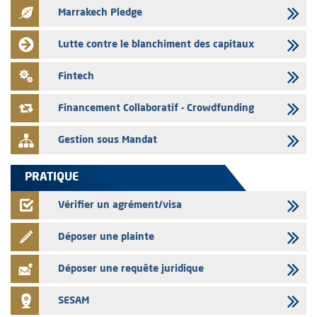
Marrakech Pledge
03/08/2026
Liste des agréments et visas d'OPCVM accordés par l'AMMC pour le
Lutte contre le blanchiment des capitaux
mois de juillet 2026
03/08/2026
Fintech
L' AMMC publie les indicateurs mensuels du marché des capitaux pour
le mois de Juin 2026
Financement Collaboratif - Crowdfunding
Gestion sous Mandat
PRATIQUE
Vérifier un agrément/visa
Déposer une plainte
Déposer une requête juridique
SESAM