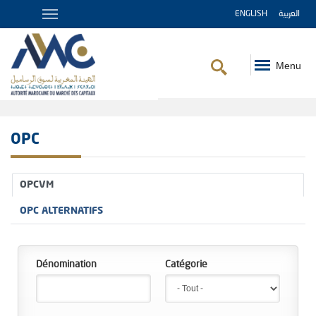
ENGLISH
العربية
Menu
Fil
d'Ariane
OPC
OPCVM
OPC ALTERNATIFS
Dénomination
Catégorie