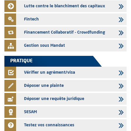
Liste des agréments et visas d'OPCVM accordés par l'AMMC pour le
Lutte contre le blanchiment des capitaux
mois de juillet 2026
03/08/2026
Fintech
L' AMMC publie les indicateurs mensuels du marché des capitaux pour
le mois de Juin 2026
Financement Collaboratif - Crowdfunding
Gestion sous Mandat
PRATIQUE
Vérifier un agrément/visa
Déposer une plainte
Déposer une requête juridique
SESAM
Testez vos connaissances