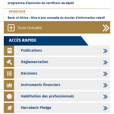
programme d'émission de certificats de dépôt
05/08/2026
Bank of Africa – Mise à jour annuelle du dossier d’information relatif
au programme d'émission de certificats de dépôt
Toute l'actualité
05/08/2026
L’AMMC met sur son site internet les publications réalisées par les
ACCÈS RAPIDE
émetteurs en date du 5 août 2026
Publications
04/08/2026
L’AMMC met sur son site internet les publications réalisées par les
Réglementation
émetteurs en date du 4 août 2026
03/08/2026
Décisions
Saham Bank – Mise à jour annuelle du dossier d’information relatif au
programme d'émission de certificats de dépôt
Instruments financiers
03/08/2026
Habilitation des professionnels
L’AMMC met sur son site internet les publications réalisées par les
émetteurs en date du 3 août 2026
Marrakech Pledge
03/08/2026