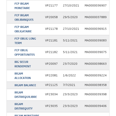
FCP IRGAM
VP21177
27/10/2021
MA0000036907
MONETAIRE
FCP IRGAM
VP20058
29/5/2020
MA0000037889
OBLIBANQUES
FCP IRGAM
VP21178
27/10/2021
MA0000036915
OBLIGATAIRE
FCP OBLIG LONG
VP21181
5/11/2021
MA0000039083
TERM
FCP OBLIG
VP21182
5/11/2021
MA0000039075
OPPORTUNITES
IRG SECUR
VP20097
23/7/2020
MA0000038663
RENDEMENT
IRGAM
VP22081
1/6/2022
MA0000039224
ALLOCATION
IRGAM BALANCE
VP21125
7/7/2021
MA0000038358
IRGAM
VP23034
23/3/2023
MA0000039398
DISTRIEQUILIBRE
IRGAM
VP23035
23/3/2023
MA0000039406
DISTRIEQUITY
IRGAM MONETAIRE