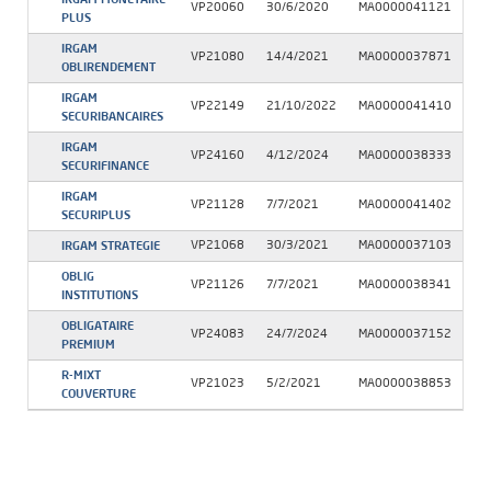
VP20060
30/6/2020
MA0000041121
PLUS
IRGAM
VP21080
14/4/2021
MA0000037871
OBLIRENDEMENT
IRGAM
VP22149
21/10/2022
MA0000041410
SECURIBANCAIRES
IRGAM
VP24160
4/12/2024
MA0000038333
SECURIFINANCE
IRGAM
VP21128
7/7/2021
MA0000041402
SECURIPLUS
IRGAM STRATEGIE
VP21068
30/3/2021
MA0000037103
OBLIG
VP21126
7/7/2021
MA0000038341
INSTITUTIONS
OBLIGATAIRE
VP24083
24/7/2024
MA0000037152
PREMIUM
R-MIXT
VP21023
5/2/2021
MA0000038853
COUVERTURE