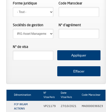
Forme juridique
Code Maroclear
Sociétés de gestion
N° d'agrément
N° de visa
N°
Date
Dénomination
Code Maroclear
Visa/Avis
Visa/Avis
FCP IRGAM
VP21179
27/10/2021
MA0000036923
ACTIONS