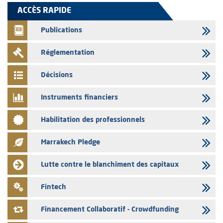
L’AMMC met sur son site internet les publications réalisées par les
ACCÈS RAPIDE
émetteurs en date du 5 août 2026
Publications
04/08/2026
L’AMMC met sur son site internet les publications réalisées par les
Réglementation
émetteurs en date du 4 août 2026
03/08/2026
Décisions
Saham Bank – Mise à jour annuelle du dossier d’information relatif au
programme d'émission de certificats de dépôt
Instruments financiers
03/08/2026
Habilitation des professionnels
L’AMMC met sur son site internet les publications réalisées par les
émetteurs en date du 3 août 2026
Marrakech Pledge
03/08/2026
Liste des agréments et visas d'OPCVM accordés par l'AMMC pour le
Lutte contre le blanchiment des capitaux
mois de juillet 2026
03/08/2026
Fintech
L' AMMC publie les indicateurs mensuels du marché des capitaux pour
le mois de Juin 2026
Financement Collaboratif - Crowdfunding