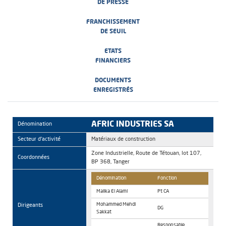
DE PRESSE
FRANCHISSEMENT
DE SEUIL
ETATS
FINANCIERS
DOCUMENTS
ENREGISTRÉS
AFRIC INDUSTRIES SA
Dénomination
Secteur d'activité
Matériaux de construction
Zone Industrielle, Route de Tétouan, lot 107,
Coordonnées
BP 368, Tanger
Dénomination
Fonction
Malika El Alami
Pt CA
Dirigeants
Mohammed Mehdi
DG
Sakkat
Responsable