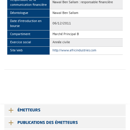
Responsable de la
Nawal Ben Sallam : responsable financière
communication financière
Déontologue
Nawal Ben Sallam
Date d'introduction en
06/12/2011
bourse
Compartiment
Marché Principal B
Exercice social
Année civile
Site Web
http://www.africindustries.com
ÉMETTEURS
PUBLICATIONS DES ÉMETTEURS