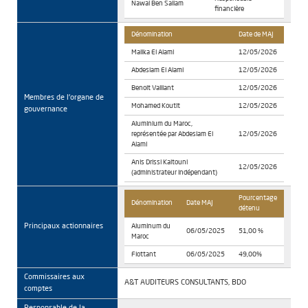
Nawal Ben Sallam
financière
Dénomination
Date de MAJ
Malika El Alami
12/05/2026
Abdeslam El Alami
12/05/2026
Benoit Vaillant
12/05/2026
Membres de l'organe de
Mohamed Koutit
12/05/2026
gouvernance
Aluminium du Maroc,
représentée par Abdeslam El
12/05/2026
Alami
Anis Drissi Kaitouni
12/05/2026
(administrateur indépendant)
Pourcentage
Dénomination
Date MAJ
détenu
Principaux actionnaires
Aluminum du
06/05/2025
51,00 %
Maroc
Flottant
06/05/2025
49,00%
Commissaires aux
A&T AUDITEURS CONSULTANTS, BDO
comptes